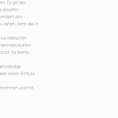
s. Es gilt das
s aktuellen
versteht sich
zu zahlen, wenn das in
 künstlerischen
ufnahmeproduktion
ruch für bereits
genständige
aben keinen Einfluss
ternehmen und mit