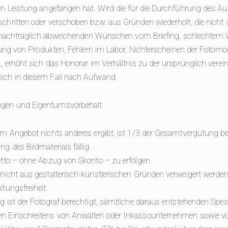
en Leistung angefangen hat. Wird die für die Durchführung des A
chritten oder verschoben bzw. aus Gründen wiederholt, die nicht 
ei nachträglich abweichenden Wünschen vom Briefing, schlechtem W
llung von Produkten, Fehlern im Labor, Nichterscheinen der Fotomod
., erhöht sich das Honorar im Verhältnis zu der ursprünglich verei
ich in diesem Fall nach Aufwand.
gen und Eigentumsvorbehalt
em Angebot nichts anderes ergibt, ist 1/3 der Gesamtvergütung be
g des Bildmaterials fällig.
etto – ohne Abzug von Skonto – zu erfolgen.
 nicht aus gestalterisch-künstlerischen Gründen verweigert werd
tungsfreiheit.
g ist der Fotograf berechtigt, sämtliche daraus entstehenden Spe
en Einschreitens von Anwälten oder Inkassounternehmen sowie v