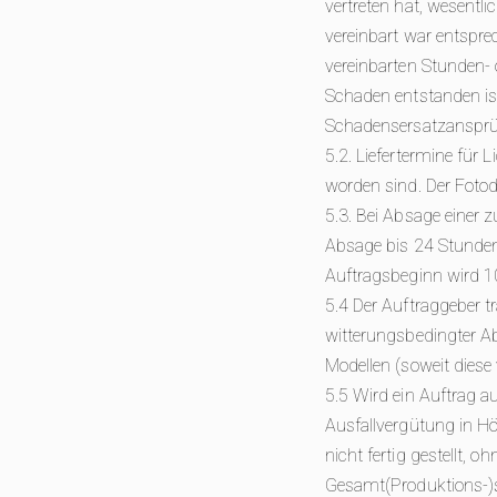
vertreten hat, wesentli
vereinbart war entsprec
vereinbarten Stunden- 
Schaden entstanden ist
Schadensersatzansprü
5.2. Liefertermine für 
worden sind. Der Fotod
5.3. Bei Absage einer z
Absage bis 24 Stunden
Auftragsbeginn wird 1
5.4 Der Auftraggeber tr
witterungsbedingter A
Modellen (soweit diese
5.5 Wird ein Auftrag au
Ausfallvergütung in H
nicht fertig gestellt, o
Gesamt(Produktions-)s