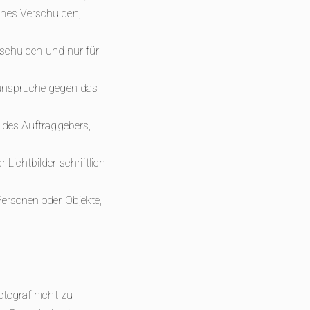
enes Verschulden,
erschulden und nur für
zansprüche gegen das
 des Auftraggebers,
Lichtbilder schriftlich
Personen oder Objekte,
otograf nicht zu