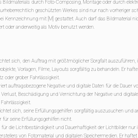
 Bildmaterials durch Foto-Composing, Montage oder durch elektro
 urheberrechtlich geschützten Werkes sind nur nach vorheriger s
ei Kennzeichnung mit [M] gestattet. Auch darf das Bildmaterial ni
iert oder anderweitig als Motiv benutzt werden.
fichtet sich, den Auftrag mit größtmöglicher Sorgfalt auszuführen
jekte, Vorlagen, Filme, Layouts sorgfältig zu behandeln. Er hafte
z oder grober Fahrlässigkeit.
viert auftragsbezogene Negative und digitale Daten für die Dauer v
erlust, Beschädigung und Vernichtung der Negative und digitalen
Fahrlässigkeit.
lichtet sich, seine Erfüllungsgehilfen sorgfältig auszusuchen und a
 für seine Erfüllungsgehilfen nicht.
t für die Lichtbeständigkeit und Dauerhaftigkeit der Lichtbilder n
rstellers von Fotomaterial und digitalen Speichermedien. Er haftet