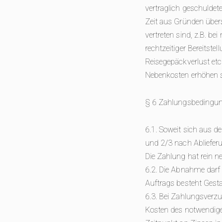
vertraglich geschuldet
Zeit aus Gründen übers
vertreten sind, z.B. b
rechtzeitiger Bereitste
Reisegepäckverlust etc
Nebenkosten erhöhen s
§ 6 Zahlungsbedingun
6.1. Soweit sich aus d
und 2/3 nach Ablieferun
Die Zahlung hat rein n
6.2. Die Abnahme darf
Auftrags besteht Gestal
6.3. Bei Zahlungsverzu
Kosten des notwendig