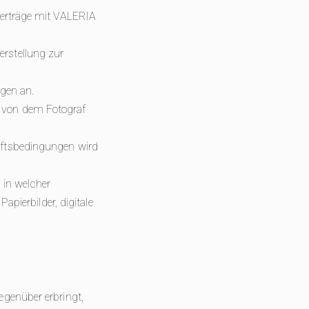
Verträge mit VALERIA
rstellung zur
ngen an.
 von dem Fotograf
äftsbedingungen wird
h in welcher
apierbilder, digitale
egenüber erbringt,