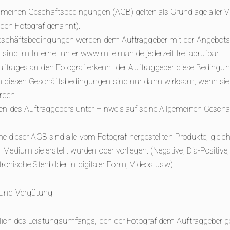
lgemeinen Geschäftsbedingungen (AGB) gelten als Grundlage aller 
en Fotograf genannt).
Geschäftsbedingungen werden dem Auftraggeber mit der Angebotse
sind im Internet unter www.mitelman.de jederzeit frei abrufbar.
Auftrages an den Fotograf erkennt der Auftraggeber diese Bedingu
n diesen Geschäftsbedingungen sind nur dann wirksam, wenn sie
rden.
en des Auftraggebers unter Hinweis auf seine Allgemeinen Gesch
inne dieser AGB sind alle vom Fotograf hergestellten Produkte, gleic
edium sie erstellt wurden oder vorliegen. (Negative, Dia-Positive, P
ktronische Stehbilder in digitaler Form, Videos usw).
 und Vergütung
glich des Leistungsumfangs, den der Fotograf dem Auftraggeber g