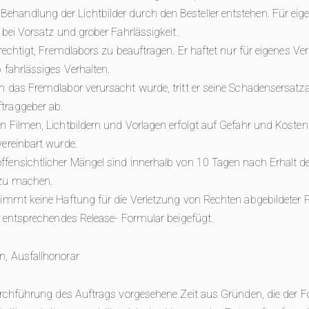
handlung der Lichtbilder durch den Besteller entstehen. Für eig
 bei Vorsatz und grober Fahrlässigkeit.
erechtigt, Fremdlabors zu beauftragen. Er haftet nur für eigenes V
 fahrlässiges Verhalten.
ch das Fremdlabor verursacht wurde, tritt er seine Schadensersat
traggeber ab.
n Filmen, Lichtbildern und Vorlagen erfolgt auf Gefahr und Kosten
vereinbart wurde.
fensichtlicher Mängel sind innerhalb von 10 Tagen nach Erhalt der 
 zu machen.
nimmt keine Haftung für die Verletzung von Rechten abgebildeter 
in entsprechendes Release- Formular beigefügt.
n, Ausfallhonorar
Durchführung des Auftrags vorgesehene Zeit aus Gründen, die der F