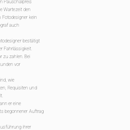
ein Pauschalpreis
ie Wartezeit den
m Fotodesigner kein
ograf auch
otodesigner bestätigt
r Fahrlässigkeit.
r zu zahlen. Bei
tunden vor
ind, wie
en, Requisiten und
t.
ann er eine
its begonnener Auftrag
usführung ihrer