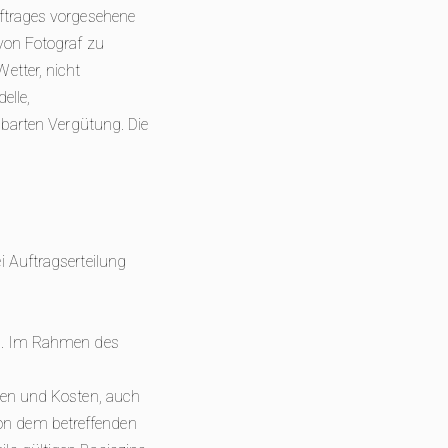
uftrages vorgesehene
von Fotograf zu
etter, nicht
elle,
nbarten Vergütung. Die
i Auftragserteilung
en. Im Rahmen des
sen und Kosten, auch
on dem betreffenden