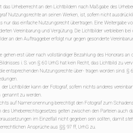
ht das Urheberrecht an den Lichtbildern nach Maßgabe des Urhebe
ograf Nutzungsrechte an seinen Werken, ist, sofern nicht ausdrück
eils nur das einfache Nutzungsrecht übertragen. Eine Weitergabe 
nderten Vereinbarung und Vergütung. Die Lichtbilder verbleiben bei
ilder an den Auftraggeber erfolgt nur gegen gesonderte Vereinba
e gehen erst über nach vollständiger Bezahlung des Honorars an 
 Bildnisses i. S. von § 60 UrhG hat kein Recht, das Lichtbild zu verv
t die entsprechenden Nutzungsrechte über- tragen worden sind. § 
edungen.
 der Lichtbilder kann der Fotograf, sofern nichts anderes vereinbar
s genannt zu werden.
Rechts auf Namensnennung berechtigt den Fotograf zum Schadens
 des Urheberrechtsgesetzes gelten zwischen den Parteien auch d
oraussetzungen im Einzelfall nicht gegeben sein sollten, damit st
errechtlichen Ansprüche aus §§ 97 ff, UrhG zu.