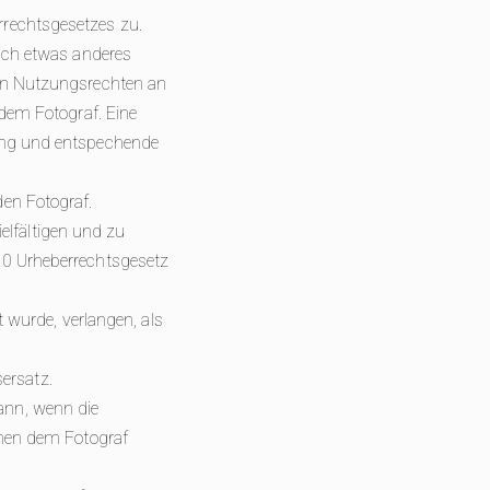
rrechtsgesetzes zu.
lich etwas anderes
von Nutzungsrechten an
 dem Fotograf. Eine
rung und entspechende
den Fotograf.
ielfältigen und zu
60 Urheberrechtsgesetz
t wurde, verlangen, als
ersatz.
ann, wenn die
ehen dem Fotograf