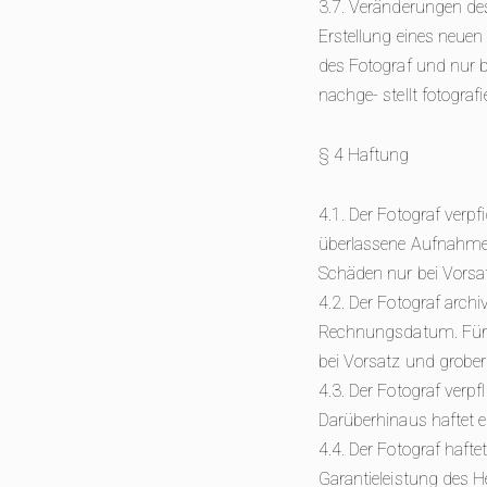
3.7. Veränderungen des
Erstellung eines neuen
des Fotograf und nur b
nachge- stellt fotograf
§ 4 Haftung
4.1. Der Fotograf verp
überlassene Aufnahmeob
Schäden nur bei Vorsat
4.2. Der Fotograf archi
Rechnungsdatum. Für V
bei Vorsatz und grober 
4.3. Der Fotograf verpf
Darüberhinaus haftet er
4.4. Der Fotograf hafte
Garantieleistung des He