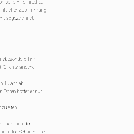
nische Hilfsmittel zur
chriftlicher Zustimmung
cht abgezeichnet,
, insbesondere ihm
t für entstandene
on 1 Jahr ab
 Daten haftet er nur
nzuleiten.
ur im Rahmen der
 nicht für Schäden, die