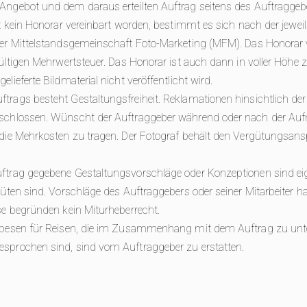
ngebot und dem daraus erteilten Auftrag seitens des Auftraggeber
t kein Honorar vereinbart worden, bestimmt es sich nach der jeweil
der Mittelstandsgemeinschaft Foto-Marketing (MFM). Das Honorar 
gültigen Mehrwertsteuer. Das Honorar ist auch dann in voller Höhe 
lieferte Bildmaterial nicht veröffentlicht wird.
rags besteht Gestaltungsfreiheit. Reklamationen hinsichtlich der
eschlossen. Wünscht der Auftraggeber während oder nach der A
die Mehrkosten zu tragen. Der Fotograf behält den Vergütungsansp
ftrag gegebene Gestaltungsvorschläge oder Konzeptionen sind ei
güten sind. Vorschläge des Auftraggebers oder seiner Mitarbeiter h
se begründen kein Miturheberrecht.
 Spesen für Reisen, die im Zusammenhang mit dem Auftrag zu un
sprochen sind, sind vom Auftraggeber zu erstatten.