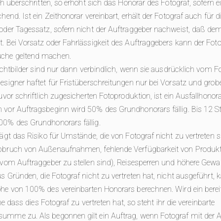
ch überschritten, so erhöht sich das Honorar des Fotograf, sofern 
hend. Ist ein Zeithonorar vereinbart, erhält der Fotograf auch für d
oder Tagessatz, sofern nicht der Auftraggeber nachweist, daß de
. Bei Vorsatz oder Fahrlässigkeit des Auftraggebers kann der Fot
che geltend machen.
Lichtbilder sind nur dann verbindlich, wenn sie ausdrücklich vom F
esigner haftet für Fristüberschreitungen nur bei Vorsatz und grobe
uvor schriftlich zugesicherten Fotoproduktion, ist ein Ausfallhonora
 vor Auftragsbeginn wird 50% des Grundhonorars fällig. Bis 12 S
00% des Grundhonorars fällig.
ägt das Risiko für Umstände, die von Fotograf nicht zu vertreten s
bbruch von Außenaufnahmen, fehlende Verfügbarkeit von Produkt
 vom Auftraggeber zu stellen sind), Reisesperren und höhere Gewal
s Gründen, die Fotograf nicht zu vertreten hat, nicht ausgeführt, k
öhe von 100% des vereinbarten Honorars berechnen. Wird ein bere
hne dass dies Fotograf zu vertreten hat, so steht ihr die vereinbarte
umme zu. Als begonnen gilt ein Auftrag, wenn Fotograf mit der A